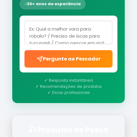
30+ anos de experiência
Pergunte ao Pescador
✓ Resposta instantânea
✓ Recomendações de produtos
✓ Dicas profissionais
🎣 Produtos de Pesca