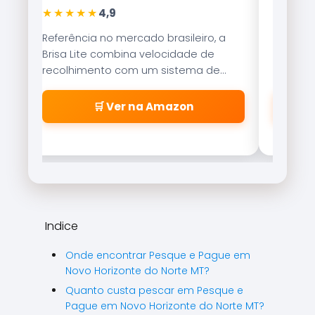
★★★★★
★★★
4,9
Referência no mercado brasileiro, a
Tecnolo
Brisa Lite combina velocidade de
garante
recolhimento com um sistema de
resistên
freio magnético que evita as famosas
suaveme
\\\\\\\\\\\\\\\\\\\\\\\\\\\\\\\\
🛒 Ver na Amazon
\\\\\\\\\\\\\\\\\\\\\\\\\\\\\\\\
\\\\\\\\\\\\\\\\\\\\\\\\\\\\\\\\
\\\\\\\\\\\\\\\\\\\\\\\\\\\\\\\"
cabeleiras\\\\\\\\\\\\\\\\\\\\\\\
\\\\\\\\\\\\\\\\\\\\\\\\\\\\\\\\
\\\\\\\\\\\\\\\\\\\\\\\\\\\\\\\\
\\\\\\\\\\\\\\\\\\\\\\\\\\\\\\\\
Indice
\\\\\\\\".
Onde encontrar Pesque e Pague em
Novo Horizonte do Norte MT?
Quanto custa pescar em Pesque e
Pague em Novo Horizonte do Norte MT?