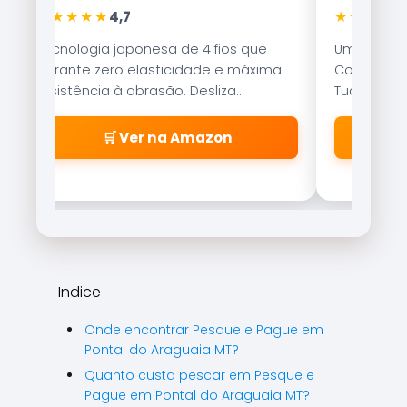
★★★★★
★★★★★
4,7
Tecnologia japonesa de 4 fios que
Uma das is
garante zero elasticidade e máxima
Com nado er
resistência à abrasão. Desliza
Tucunaré e
suavemente pelos passadores.
qualquer c
🛒 Ver na Amazon
Indice
Onde encontrar Pesque e Pague em
Pontal do Araguaia MT?
Quanto custa pescar em Pesque e
Pague em Pontal do Araguaia MT?