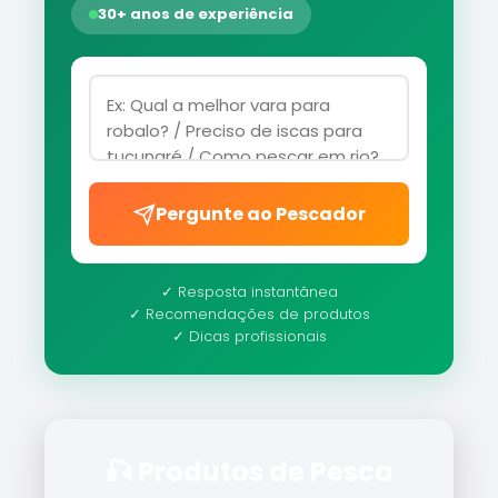
30+ anos de experiência
Pergunte ao Pescador
✓ Resposta instantânea
✓ Recomendações de produtos
✓ Dicas profissionais
🎣 Produtos de Pesca