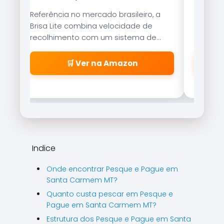
Referência no mercado brasileiro, a
Tecnolo
Brisa Lite combina velocidade de
garante
recolhimento com um sistema de
resistên
freio magnético que evita as famosas
suaveme
\\\\\\\\\\\\\\\\\\\\\\\\\\\\\\\\
🛒 Ver na Amazon
\\\\\\\\\\\\\\\\\\\\\\\\\\\\\\\\
\\\\\\\\\\\\\\\\\\\\\\\\\\\\\\\\
\\\\\\\\\\\\\\\\\\\\\\\\\\\\\\\"
cabeleiras\\\\\\\\\\\\\\\\\\\\\\\
\\\\\\\\\\\\\\\\\\\\\\\\\\\\\\\\
\\\\\\\\\\\\\\\\\\\\\\\\\\\\\\\\
\\\\\\\\\\\\\\\\\\\\\\\\\\\\\\\\
Indice
\\\\\\\\".
Onde encontrar Pesque e Pague em
Santa Carmem MT?
Quanto custa pescar em Pesque e
Pague em Santa Carmem MT?
Estrutura dos Pesque e Pague em Santa