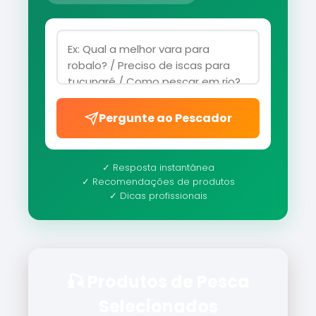
Pergunte ao Pescador
✓ Resposta instantânea
✓ Recomendações de produtos
✓ Dicas profissionais
🎣 Produtos de Pesca
Selecionados