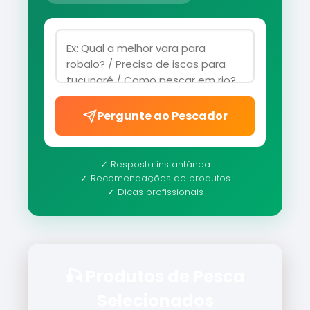
Pergunte ao Pescador
✓ Resposta instantânea
✓ Recomendações de produtos
✓ Dicas profissionais
🎣 Produtos de Pesca
Selecionados