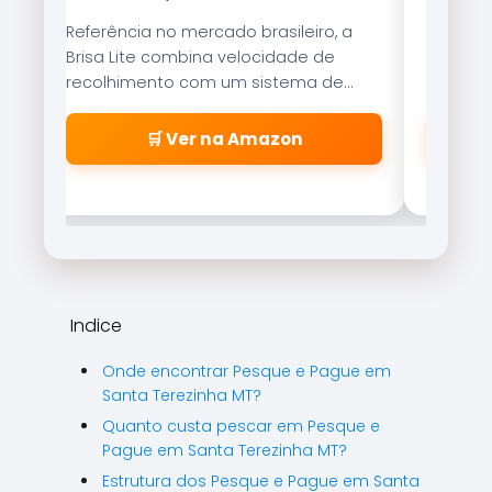
Referência no mercado brasileiro, a
Tecnolo
Brisa Lite combina velocidade de
garante
recolhimento com um sistema de
resistên
freio magnético que evita as famosas
suaveme
\\\\\\\\\\\\\\\\\\\\\\\\\\\\\\\\
🛒 Ver na Amazon
\\\\\\\\\\\\\\\\\\\\\\\\\\\\\\\\
\\\\\\\\\\\\\\\\\\\\\\\\\\\\\\\\
\\\\\\\\\\\\\\\\\\\\\\\\\\\\\\\"
cabeleiras\\\\\\\\\\\\\\\\\\\\\\\
\\\\\\\\\\\\\\\\\\\\\\\\\\\\\\\\
\\\\\\\\\\\\\\\\\\\\\\\\\\\\\\\\
\\\\\\\\\\\\\\\\\\\\\\\\\\\\\\\\
Indice
\\\\\\\\".
Onde encontrar Pesque e Pague em
Santa Terezinha MT?
Quanto custa pescar em Pesque e
Pague em Santa Terezinha MT?
Estrutura dos Pesque e Pague em Santa