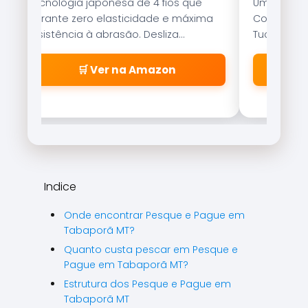
Tecnologia japonesa de 4 fios que
Uma das is
garante zero elasticidade e máxima
Com nado er
resistência à abrasão. Desliza
Tucunaré e
suavemente pelos passadores.
qualquer c
🛒 Ver na Amazon
Indice
Onde encontrar Pesque e Pague em
Tabaporã MT?
Quanto custa pescar em Pesque e
Pague em Tabaporã MT?
Estrutura dos Pesque e Pague em
Tabaporã MT