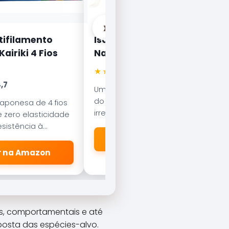
›
tifilamento
Isca Artificial Nelson
airiki 4 Fios
Nakamura Curisco 70
★★★★★
4.5
,7
Uma das iscas mais famosas
do Brasil. Com nado errático, é
japonesa de 4 fios
irresistível para o Tucunaré e o
 zero elasticidade
Robalo. Essencial em qualquer
sistência à
caixa de pesca.
esliza suavemente
🛒 Ver na Amazon
dores.
er na Amazon
is, comportamentais e até
osta das espécies-alvo.