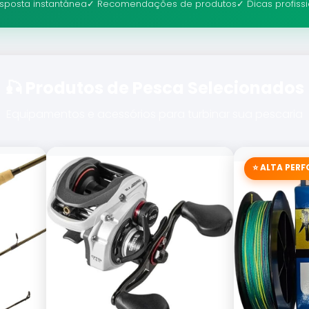
sposta instantânea
✓ Recomendações de produtos
✓ Dicas profiss
🎣 Produtos de Pesca Selecionados
Equipamentos e acessórios para turbinar sua pescaria
⭐ ALTA PER