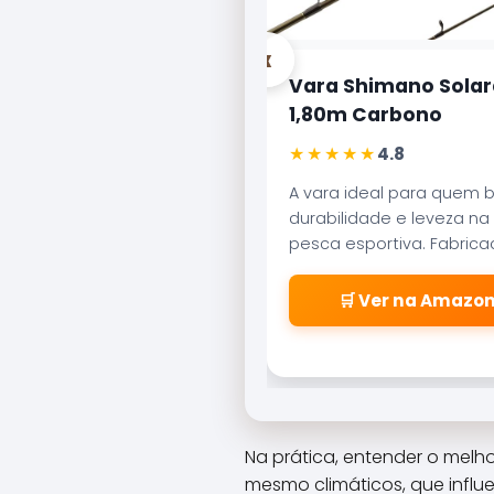
‹
Vara Shimano Solar
1,80m Carbono
★★★★★
4.8
A vara ideal para quem 
durabilidade e leveza na
pesca esportiva. Fabric
carbono aeroglass, ofer
sensibilidade incrível par
🛒 Ver na Amazo
fisgadas precisas.
Na prática, entender o melh
mesmo climáticos, que infl