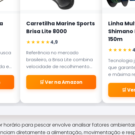
a
Carretilha Marine Sports
Linha Mul
Brisa Lite 8000
Shimano K
150m
★★★★★
4,9
★★★★★
4
busca
Referência no mercado
brasileiro, a Brisa Lite combina
Tecnologia 
ada em
velocidade de recolhimento
que garante
ece
com um sistema de freio
e máxima re
a
magnético que evita as
abrasão. D
n
🛒 Ver na Amazon
famosas
pelos passa
🛒 V
\\\\\\\\\\\\\\\\\\\\\\\\\
\\\\\\\\\\\\\\\\\\\\\\\\\
\\\\\\\\\\\\\\\\\\\\\\\\\
\\\\\\\\\\\\\\\\\\\\\\\\\
\\\\\\\\\\\\\\\\\\\\\\\\\
or horário para pescar envolve analisar fatores ambienta
\\"cabeleiras\\\\\\\\\\\\\\
uenciam diretamente a alimentação, movimentação e resp