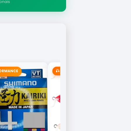
ionais
FORMANCE
🎣 MAIS VENDIDA