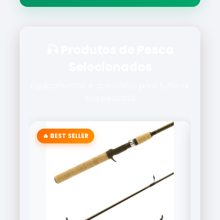
🎣 Produtos de Pesca
Selecionados
Equipamentos e acessórios para turbinar
sua pescaria