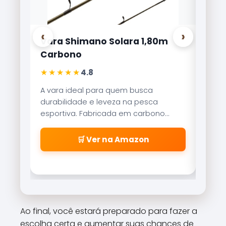
‹
›
olara 1,80m
Carretilha Marine Sports Bri
Lite 8000
★★★★★
4,9
quem busca
Referência no mercado brasileiro, a
eza na pesca
Brisa Lite combina velocidade de
da em carbono
recolhimento com um sistema de
sensibilidade
freio magnético que evita as famo
as precisas.
\\\\\\\\\\\\\\\\\\\\\\\\\\\\\
a Amazon
🛒 Ver na Amazon
\\\\\\\\\\\\\\\\\\\\\\\\\\\\\
\\\\\\\\\\\\\\\\\\\\\\\\\\\\\
\\\\\\\\\\\\\\\\\\\\\\\\\\\\\\
cabeleiras\\\\\\\\\\\\\\\\\\\\
\\\\\\\\\\\\\\\\\\\\\\\\\\\\\
\\\\\\\\\\\\\\\\\\\\\\\\\\\\\
Ao final, você estará preparado para fazer a
\\\\\\\\\\\\\\\\\\\\\\\\\\\\\
escolha certa e aumentar suas chances de