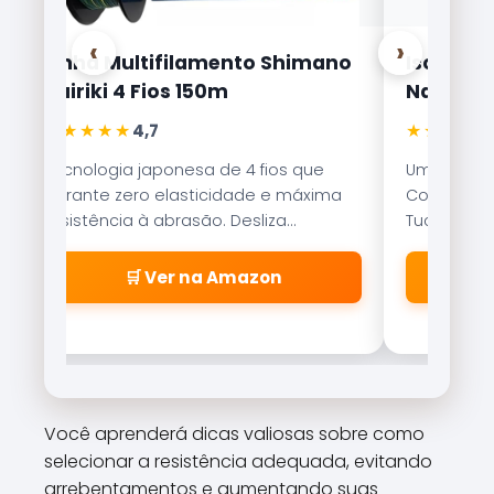
‹
›
Linha Multifilamento Shimano
Isca Arti
Kairiki 4 Fios 150m
Nakamur
★★★★★
★★★★★
4,7
Tecnologia japonesa de 4 fios que
Uma das is
garante zero elasticidade e máxima
Com nado er
resistência à abrasão. Desliza
Tucunaré e
suavemente pelos passadores.
qualquer c
🛒 Ver na Amazon
Você aprenderá dicas valiosas sobre como
selecionar a resistência adequada, evitando
arrebentamentos e aumentando suas