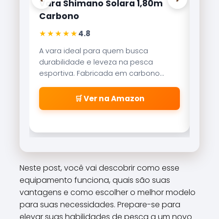
Vara Shimano Solara 1,80m
Carretilha
Carbono
Lite 8000
★★★★★
★★★★★
4.8
4
A vara ideal para quem busca
Referência n
durabilidade e leveza na pesca
Brisa Lite c
esportiva. Fabricada em carbono
recolhiment
aeroglass, oferece sensibilidade
freio magné
incrível para fisgadas precisas.
\\\\\\\\\\
🛒 Ver na Amazon
🛒
\\\\\\\\\\
\\\\\\\\\\
\\\\\\\\\\
cabeleiras
\\\\\\\\\\
\\\\\\\\\\
Neste post, você vai descobrir como esse
\\\\\\\\\\
equipamento funciona, quais são suas
\\\\\\\\".
vantagens e como escolher o melhor modelo
para suas necessidades. Prepare-se para
elevar suas habilidades de pesca a um novo