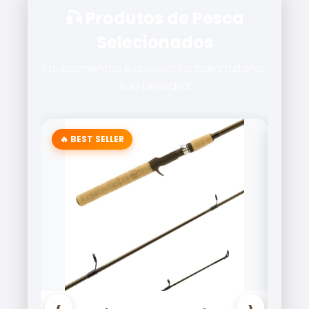
🎣 Produtos de Pesca
Selecionados
Equipamentos e acessórios para turbinar
sua pescaria
🔥 BEST SELLER
‹
›