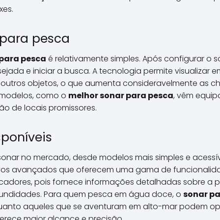
xes.
 para pesca
 para pesca
é relativamente simples. Após configurar o s
jada e iniciar a busca. A tecnologia permite visualizar 
 outros objetos, o que aumenta consideravelmente as 
s modelos, como o
melhor sonar para pesca
, vêm equip
 de locais promissores.
sponíveis
 sonar no mercado, desde modelos mais simples e acessí
itivos avançados que oferecem uma gama de funcionalid
scadores, pois fornece informações detalhadas sobre a 
ofundidades. Para quem pesca em água doce, o
sonar p
quanto aqueles que se aventuram em alto-mar podem op
ferece maior alcance e precisão.