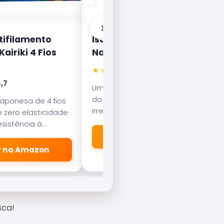
›
tifilamento
Isca Artificial Nelson
airiki 4 Fios
Nakamura Curisco 70
★★★★★
4.5
,7
Uma das iscas mais famosas
do Brasil. Com nado errático, é
japonesa de 4 fios
irresistível para o Tucunaré e o
 zero elasticidade
Robalo. Essencial em qualquer
sistência à
caixa de pesca.
esliza suavemente
🛒 Ver na Amazon
dores.
er na Amazon
sca!