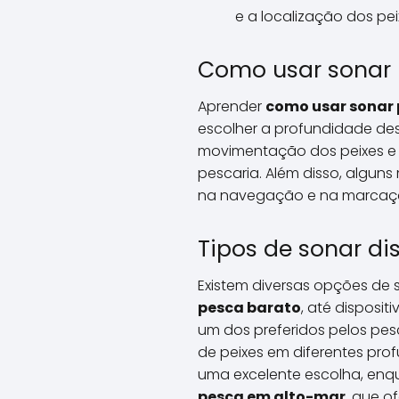
e a localização dos pei
Como usar sonar
Aprender
como usar sonar
escolher a profundidade dese
movimentação dos peixes e
pescaria. Além disso, algun
na navegação e na marcação
Tipos de sonar di
Existem diversas opções de
pesca barato
, até dispos
um dos preferidos pelos pe
de peixes em diferentes pr
uma excelente escolha, en
pesca em alto-mar
, que o