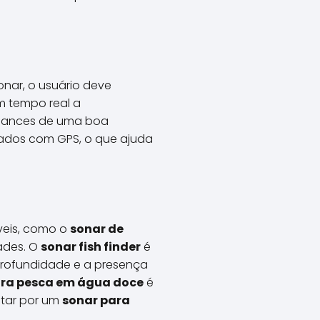
onar, o usuário deve
em tempo real a
chances de uma boa
ados com GPS, o que ajuda
veis, como o
sonar de
ades. O
sonar fish finder
é
profundidade e a presença
ara pesca em água doce
é
tar por um
sonar para