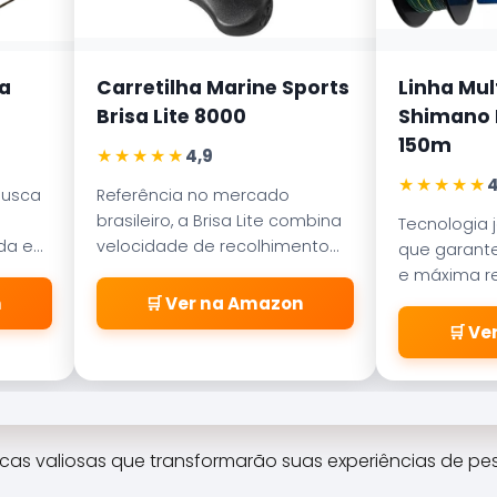
a
Carretilha Marine Sports
Linha Mul
Brisa Lite 8000
Shimano K
150m
★★★★★
4,9
★★★★★
4
busca
Referência no mercado
brasileiro, a Brisa Lite combina
Tecnologia 
ada em
velocidade de recolhimento
que garante
ece
com um sistema de freio
e máxima re
a
magnético que evita as
abrasão. D
n
🛒 Ver na Amazon
famosas
pelos passa
🛒 V
\\\\\\\\\\\\\\\\\\\\\\\\\
\\\\\\\\\\\\\\\\\\\\\\\\\
\\\\\\\\\\\\\\\\\\\\\\\\\
\\\\\\\\\\\\\\\\\\\\\\\\\
\\\\\\\\\\\\\\\\\\\\\\\\\
icas valiosas que transformarão suas experiências de pe
\\"cabeleiras\\\\\\\\\\\\\\