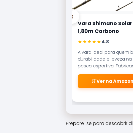
‹
Vara Shimano Solar
1,80m Carbono
★★★★★
4.8
A vara ideal para quem 
durabilidade e leveza na
pesca esportiva. Fabric
carbono aeroglass, ofer
sensibilidade incrível par
🛒 Ver na Amazo
fisgadas precisas.
Prepare-se para descobrir d