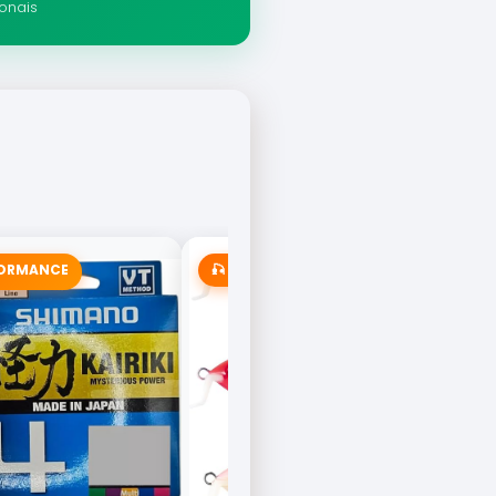
ionais
FORMANCE
🎣 MAIS VENDIDA