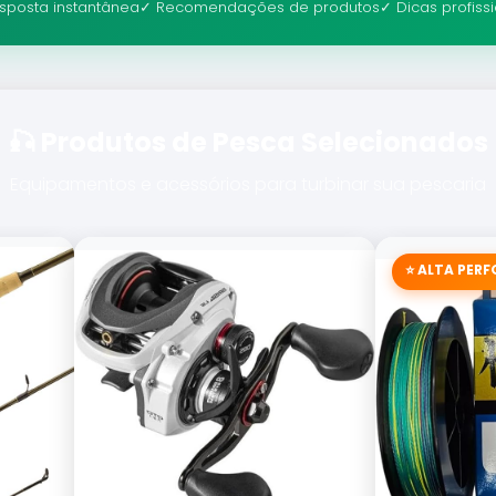
sposta instantânea
✓ Recomendações de produtos
✓ Dicas profiss
🎣 Produtos de Pesca Selecionados
Equipamentos e acessórios para turbinar sua pescaria
⭐ ALTA PER