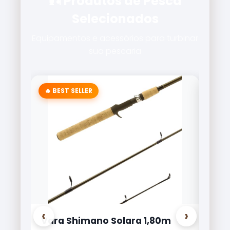
🎣 Produtos de Pesca
Selecionados
Equipamentos e acessórios para turbinar
sua pescaria
‹
›
a 1,80m
Carretilha Marine Sports Brisa