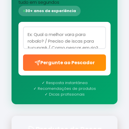
tudo em segundos
30+ anos de experiência
Pergunte ao Pescador
✓ Resposta instantânea
✓ Recomendações de produtos
✓ Dicas profissionais