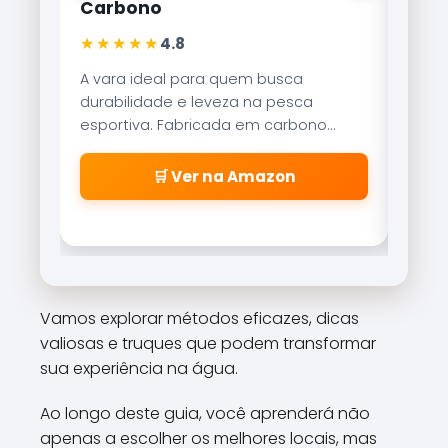
Lite 8000
★★★★★
4,9
busca
Referência no mercado brasileiro, a
 pesca
Brisa Lite combina velocidade de
 carbono
recolhimento com um sistema de
ilidade
freio magnético que evita as famosas
cisas.
\\\\\\\\\\\\\\\\\\\\\\\\\\\\\\\\
azon
🛒 Ver na Amazon
\\\\\\\\\\\\\\\\\\\\\\\\\\\\\\\\
\\\\\\\\\\\\\\\\\\\\\\\\\\\\\\\\
\\\\\\\\\\\\\\\\\\\\\\\\\\\\\\\"
cabeleiras\\\\\\\\\\\\\\\\\\\\\\\
\\\\\\\\\\\\\\\\\\\\\\\\\\\\\\\\
\\\\\\\\\\\\\\\\\\\\\\\\\\\\\\\\
Vamos explorar métodos eficazes, dicas
\\\\\\\\\\\\\\\\\\\\\\\\\\\\\\\\
valiosas e truques que podem transformar
\\\\\\\\".
sua experiência na água.
Ao longo deste guia, você aprenderá não
apenas a escolher os melhores locais, mas