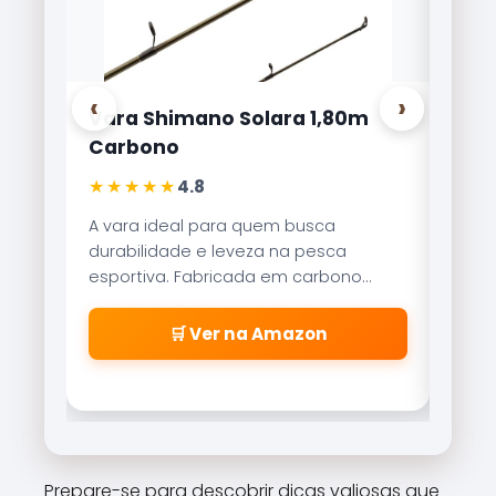
‹
›
ra Shimano Solara 1,80m
Carretilha Mari
rbono
Lite 8000
★★★★
★★★★★
4.8
4,9
ara ideal para quem busca
Referência no merca
abilidade e leveza na pesca
Brisa Lite combina 
ortiva. Fabricada em carbono
recolhimento com 
oglass, oferece sensibilidade
freio magnético qu
rível para fisgadas precisas.
\\\\\\\\\\\\\\\\
🛒 Ver na Amazon
🛒 Ver n
\\\\\\\\\\\\\\\\
\\\\\\\\\\\\\\\\
\\\\\\\\\\\\\\\\
cabeleiras\\\\\\\
\\\\\\\\\\\\\\\\
\\\\\\\\\\\\\\\\
Prepare-se para descobrir dicas valiosas que