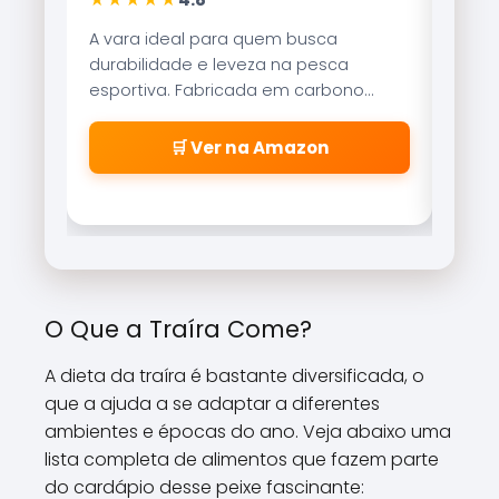
A vara ideal para quem busca
Refer
durabilidade e leveza na pesca
Brisa
esportiva. Fabricada em carbono
reco
aeroglass, oferece sensibilidade
freio
incrível para fisgadas precisas.
\\\\
🛒 Ver na Amazon
\\\\
\\\\
\\\\
cabe
\\\\
\\\\
\\\\
O Que a Traíra Come?
\\\\\
A dieta da traíra é bastante diversificada, o
que a ajuda a se adaptar a diferentes
ambientes e épocas do ano. Veja abaixo uma
lista completa de alimentos que fazem parte
do cardápio desse peixe fascinante: