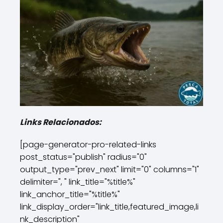
Links Relacionados:
[page-generator-pro-related-links
post_status="publish" radius="0"
output_type="prev_next" limit="0" columns="1"
delimiter=", " link_title="%title%"
link_anchor_title="%title%"
link_display_order="link_title,featured_image,li
nk_description"