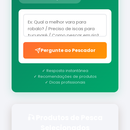
Pergunte ao Pescador
✓ Resposta instantânea
✓ Recomendações de produtos
✓ Dicas profissionais
🎣 Produtos de Pesca
Selecionados