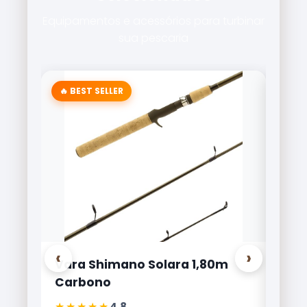
Equipamentos e acessórios para turbinar
sua pescaria
🔥 BEST SELLER
‹
›
Vara Shimano Solara 1,80m
Carr
Carbono
Lite
★★★★★
★★
4.8