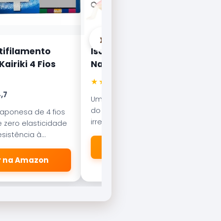
›
tifilamento
Isca Artificial Nelson
airiki 4 Fios
Nakamura Curisco 70
★★★★★
4.5
,7
Uma das iscas mais famosas
do Brasil. Com nado errático, é
japonesa de 4 fios
irresistível para o Tucunaré e o
 zero elasticidade
Robalo. Essencial em qualquer
sistência à
caixa de pesca.
esliza suavemente
🛒 Ver na Amazon
dores.
er na Amazon