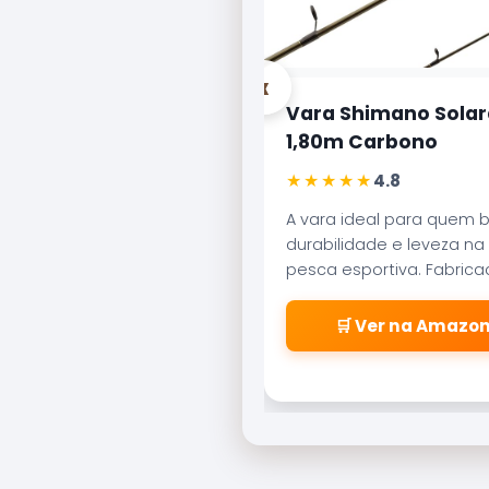
‹
Vara Shimano Solar
1,80m Carbono
★★★★★
4.8
A vara ideal para quem 
durabilidade e leveza na
pesca esportiva. Fabric
carbono aeroglass, ofer
sensibilidade incrível par
🛒 Ver na Amazo
fisgadas precisas.