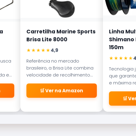
a
Carretilha Marine Sports
Linha Mul
Brisa Lite 8000
Shimano K
150m
★★★★★
4,9
★★★★★
4
busca
Referência no mercado
brasileiro, a Brisa Lite combina
Tecnologia 
ada em
velocidade de recolhimento
que garante
ece
com um sistema de freio
e máxima re
a
magnético que evita as
abrasão. D
n
🛒 Ver na Amazon
famosas
pelos passa
🛒 V
\\\\\\\\\\\\\\\\\\\\\\\\\
\\\\\\\\\\\\\\\\\\\\\\\\\
\\\\\\\\\\\\\\\\\\\\\\\\\
\\\\\\\\\\\\\\\\\\\\\\\\\
\\\\\\\\\\\\\\\\\\\\\\\\\