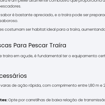
raíra é um peixe altamente combativo que proporciona 
pescadores.
sabor é bastante apreciado, e a traíra pode ser prepara
saboroso.
s costumam ser habitat ideal para a traíra, aumentand
cas Para Pescar Traíra
e traíra em açude, é fundamental ter o equipamento cer
cessários
e varas de ação rápida, com comprimento entre 1,80 m e 2,
tes:
Opte por carretilhas de baixa relação de transmiss