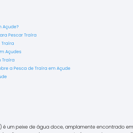
\\"cabeleiras\\\\\\\\\\\\\\
\\\\\\\\\\\\\\\\\\\\\\\\\
\\\\\\\\\\\\\\\\\\\\\\\\\
\\\\\\\\\\\\\\\\\\\\\\\\\
em Açude?
\\\\\\\\\\\\\\\\\\\\\\\\\
ara Pescar Traíra
\\\\\\\\\\\\\".
 Traíra
 em Açudes
 Traíra
obre a Pesca de Traíra em Açude
ude
us) é um peixe de água doce, amplamente encontrado em 