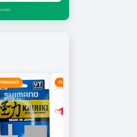
ionais
FORMANCE
🎣 MAIS VENDIDA