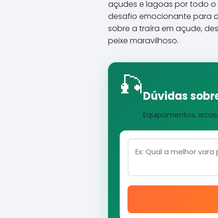
açudes e lagoas por todo o B
desafio emocionante para os
sobre a traíra em açude, de
peixe maravilhoso.
🎣
Dúvidas sobre
Equipamentos, iscas