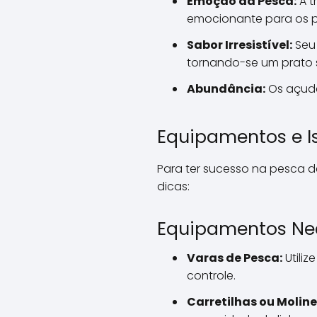
Emoção da Pesca:
A t
emocionante para os 
Sabor Irresistível:
Seu 
tornando-se um prato 
Abundância:
Os açude
Equipamentos e Is
Para ter sucesso na pesca d
dicas:
Equipamentos Ne
Varas de Pesca:
Utiliz
controle.
Carretilhas ou Moline