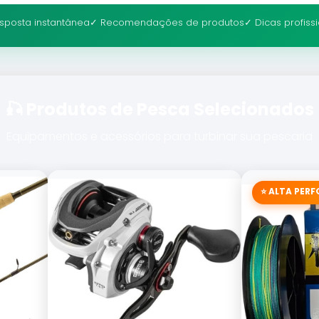
sposta instantânea
✓ Recomendações de produtos
✓ Dicas profiss
🎣 Produtos de Pesca Selecionados
Equipamentos e acessórios para turbinar sua pescaria
⭐ ALTA PER