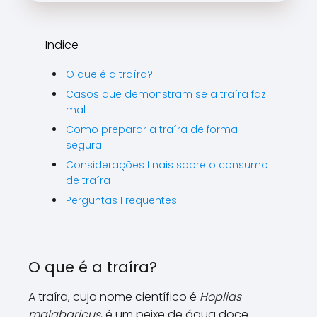
\\\\
\\\\
\\\\
Indice
\\\\\
O que é a traíra?
Casos que demonstram se a traíra faz
mal
Como preparar a traíra de forma
segura
Considerações finais sobre o consumo
de traíra
Perguntas Frequentes
O que é a traíra?
A traíra, cujo nome científico é
Hoplias
malabaricus
, é um peixe de água doce