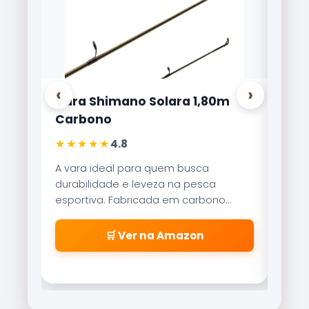
‹
›
Vara Shimano Solara 1,80m
Carr
Carbono
Lite
★★★★★
★★
4.8
A vara ideal para quem busca
Refer
durabilidade e leveza na pesca
Brisa
esportiva. Fabricada em carbono
reco
aeroglass, oferece sensibilidade
freio
incrível para fisgadas precisas.
\\\\
🛒 Ver na Amazon
\\\\
\\\\
\\\\
cabe