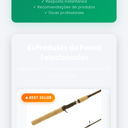
✓ Resposta instantânea
✓ Recomendações de produtos
✓ Dicas profissionais
🎣 Produtos de Pesca
Selecionados
Equipamentos e acessórios para turbinar
sua pescaria
🔥 BEST SELLER