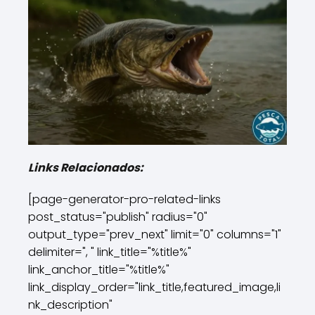
Links Relacionados:
[page-generator-pro-related-links
post_status="publish" radius="0"
output_type="prev_next" limit="0" columns="1"
delimiter=", " link_title="%title%"
link_anchor_title="%title%"
link_display_order="link_title,featured_image,li
nk_description"