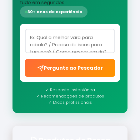
tudo em segundos
30+ anos de experiência
Pergunte ao Pescador
✓ Resposta instantânea
✓ Recomendações de produtos
✓ Dicas profissionais