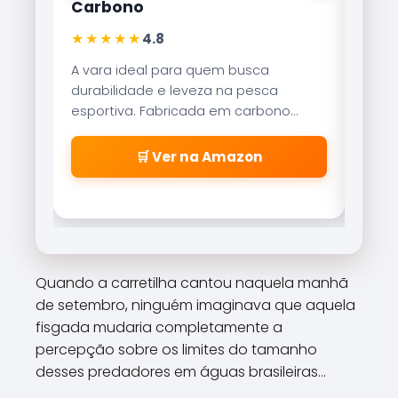
Carbono
Lite
★★★★★
★★
4.8
A vara ideal para quem busca
Refer
durabilidade e leveza na pesca
Brisa
esportiva. Fabricada em carbono
reco
aeroglass, oferece sensibilidade
freio
incrível para fisgadas precisas.
\\\\
🛒 Ver na Amazon
\\\\
\\\\
\\\\
cabe
\\\\
\\\\
Quando a carretilha cantou naquela manhã
\\\\
de setembro, ninguém imaginava que aquela
\\\\\
fisgada mudaria completamente a
percepção sobre os limites do tamanho
desses predadores em águas brasileiras...