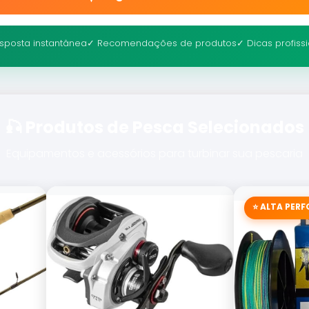
sposta instantânea
✓ Recomendações de produtos
✓ Dicas profiss
🎣 Produtos de Pesca Selecionados
Equipamentos e acessórios para turbinar sua pescaria
⭐ ALTA PER