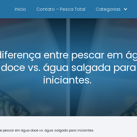
Inicio
Contato – Pesca Total
Categorias
diferença entre pescar em á
doce vs. água salgada para
iniciantes.
re pescar em água doce vs. água salgada para iniciantes.