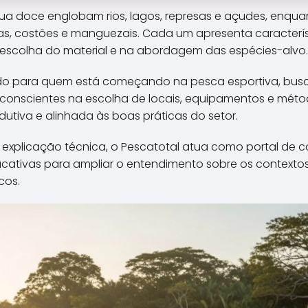
\\\\\\\\\\\\\\\\\\\\\\\\\
gua doce englobam rios, lagos, represas e açudes, enqu
\\"cabeleiras\\\\\\\\\\\\\\
as, costões e manguezais. Cada um apresenta característ
\\\\\\\\\\\\\\\\\\\\\\\\\
escolha do material e na abordagem das espécies-alvo.
\\\\\\\\\\\\\\\\\\\\\\\\\
\\\\\\\\\\\\\\\\\\\\\\\\\
do para quem está começando na pesca esportiva, busca
\\\\\\\\\\\\\\\\\\\\\\\\\
 conscientes na escolha de locais, equipamentos e mét
\\\\\\\\\\\\\".
dutiva e alinhada às boas práticas do setor.
a explicação técnica, o Pescatotal atua como portal de c
cativas para ampliar o entendimento sobre os contexto
cos.