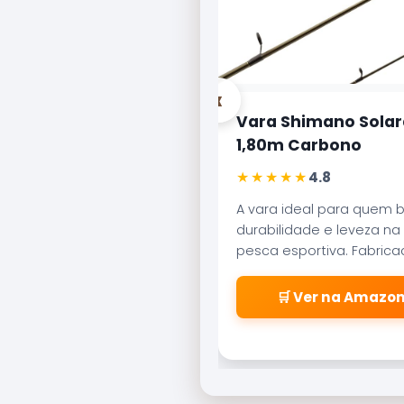
‹
Vara Shimano Solar
1,80m Carbono
★★★★★
4.8
A vara ideal para quem 
durabilidade e leveza na
pesca esportiva. Fabric
carbono aeroglass, ofer
sensibilidade incrível par
🛒 Ver na Amazo
fisgadas precisas.