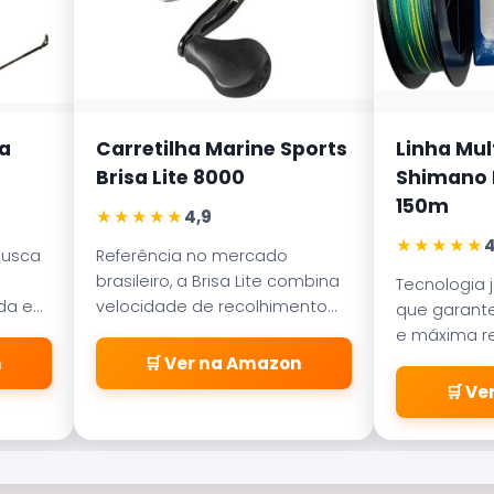
a
Carretilha Marine Sports
Linha Mul
Brisa Lite 8000
Shimano K
150m
★★★★★
4,9
★★★★★
4
busca
Referência no mercado
brasileiro, a Brisa Lite combina
Tecnologia 
ada em
velocidade de recolhimento
que garante
ece
com um sistema de freio
e máxima re
a
magnético que evita as
abrasão. D
n
🛒 Ver na Amazon
famosas
pelos passa
🛒 V
\\\\\\\\\\\\\\\\\\\\\\\\\
\\\\\\\\\\\\\\\\\\\\\\\\\
\\\\\\\\\\\\\\\\\\\\\\\\\
\\\\\\\\\\\\\\\\\\\\\\\\\