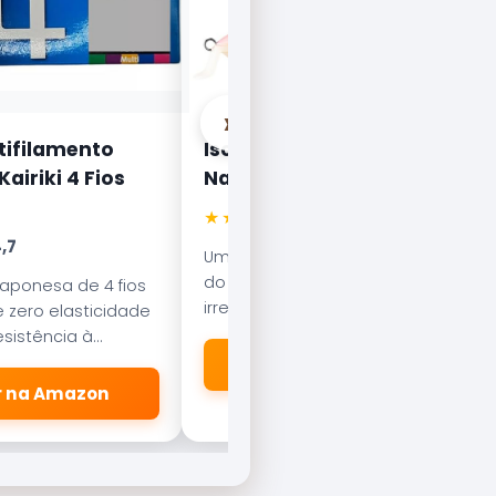
›
tifilamento
Isca Artificial Nelson
airiki 4 Fios
Nakamura Curisco 70
★★★★★
4.5
,7
Uma das iscas mais famosas
do Brasil. Com nado errático, é
japonesa de 4 fios
irresistível para o Tucunaré e o
 zero elasticidade
Robalo. Essencial em qualquer
sistência à
caixa de pesca.
esliza suavemente
🛒 Ver na Amazon
dores.
er na Amazon