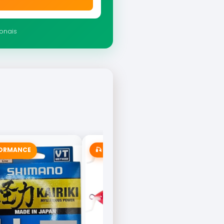
ionais
FORMANCE
🎣 MAIS VENDIDA