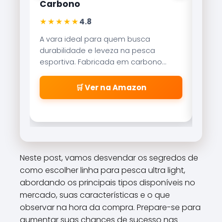
Lite 8000
Kairik
★★★★★
★★★
4,9
Referência no mercado brasileiro, a
Tecnolo
Brisa Lite combina velocidade de
garant
recolhimento com um sistema de
resistê
freio magnético que evita as famosas
suavem
\\\\\\\\\\\\\\\\\\\\\\\\\\\\\\\\
🛒 Ver na Amazon
\\\\\\\\\\\\\\\\\\\\\\\\\\\\\\\\
\\\\\\\\\\\\\\\\\\\\\\\\\\\\\\\\
\\\\\\\\\\\\\\\\\\\\\\\\\\\\\\\"
cabeleiras\\\\\\\\\\\\\\\\\\\\\\\
\\\\\\\\\\\\\\\\\\\\\\\\\\\\\\\\
\\\\\\\\\\\\\\\\\\\\\\\\\\\\\\\\
Neste post, vamos desvendar os segredos de
\\\\\\\\\\\\\\\\\\\\\\\\\\\\\\\\
como escolher linha para pesca ultra light,
\\\\\\\\".
abordando os principais tipos disponíveis no
mercado, suas características e o que
observar na hora da compra. Prepare-se para
aumentar suas chances de sucesso nas