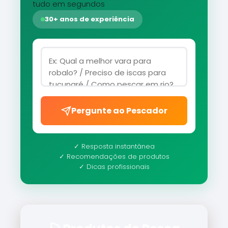
tudo em segundos
30+ anos de experiência
Pergunte ao Pescador
✓ Resposta instantânea
✓ Recomendações de produtos
✓ Dicas profissionais