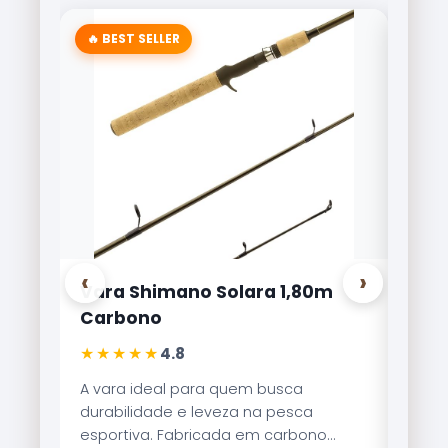
🔥 BEST SELLER
‹
›
Vara Shimano Solara 1,80m
Carr
Carbono
Lite
★★★★★
★★
4.8
A vara ideal para quem busca
Refer
durabilidade e leveza na pesca
Brisa
esportiva. Fabricada em carbono
reco