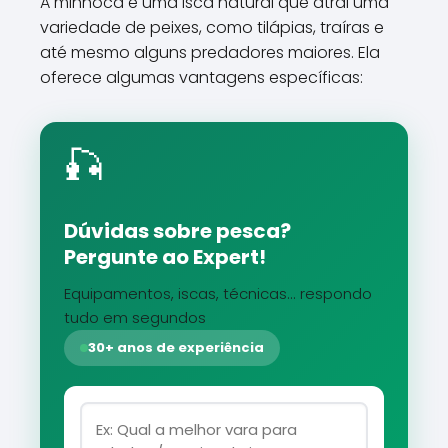
A minhoca é uma isca natural que atrai uma
variedade de peixes, como tilápias, traíras e
até mesmo alguns predadores maiores. Ela
oferece algumas vantagens específicas:
🎣
Dúvidas sobre pesca?
Pergunte ao Expert!
Equipamentos, iscas, técnicas... respondo
tudo em segundos
30+ anos de experiência