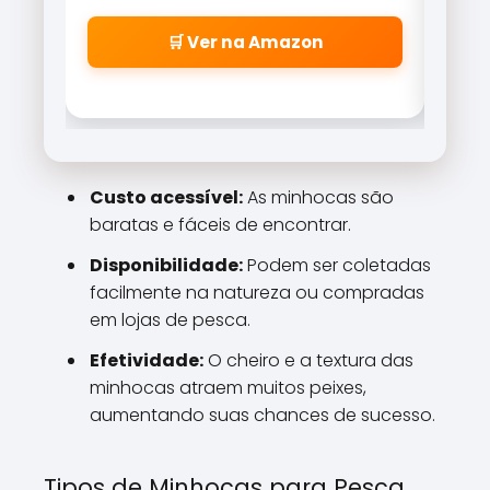
aeroglass, oferece sensibilidade
freio
incrível para fisgadas precisas.
\\\\
🛒 Ver na Amazon
\\\\
\\\\
\\\\
cabe
\\\\
\\\\
Custo acessível:
As minhocas são
\\\\
baratas e fáceis de encontrar.
\\\\\
Disponibilidade:
Podem ser coletadas
facilmente na natureza ou compradas
em lojas de pesca.
Efetividade:
O cheiro e a textura das
minhocas atraem muitos peixes,
aumentando suas chances de sucesso.
Tipos de Minhocas para Pesca