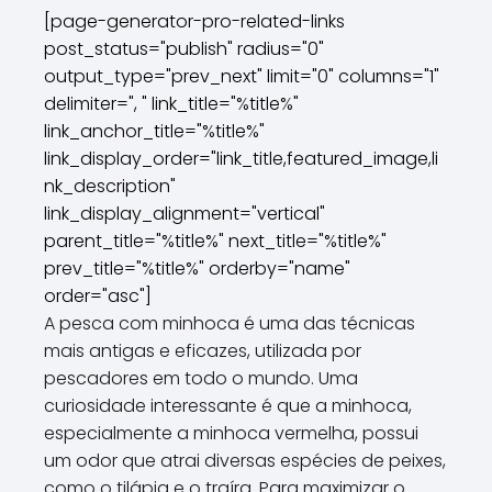
[page-generator-pro-related-links
post_status="publish" radius="0"
output_type="prev_next" limit="0" columns="1"
delimiter=", " link_title="%title%"
link_anchor_title="%title%"
link_display_order="link_title,featured_image,li
nk_description"
link_display_alignment="vertical"
parent_title="%title%" next_title="%title%"
prev_title="%title%" orderby="name"
order="asc"]
A pesca com minhoca é uma das técnicas
mais antigas e eficazes, utilizada por
pescadores em todo o mundo. Uma
curiosidade interessante é que a minhoca,
especialmente a minhoca vermelha, possui
um odor que atrai diversas espécies de peixes,
como o tilápia e o traíra. Para maximizar o