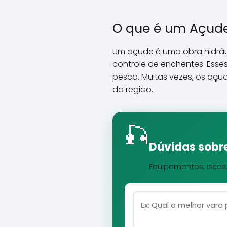
O que é um Açud
Um açude é uma obra hidráu
controle de enchentes. Esse
pesca. Muitas vezes, os açu
da região.
🎣
Dúvidas sobre
Equipamentos, iscas