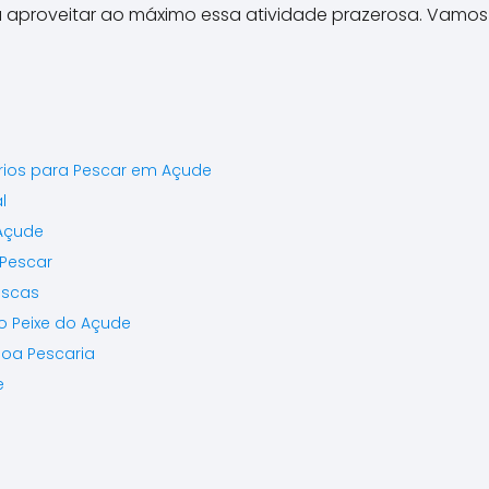
 aproveitar ao máximo essa atividade prazerosa. Vamos 
ios para Pescar em Açude
l
Açude
 Pescar
escas
o Peixe do Açude
Boa Pescaria
e