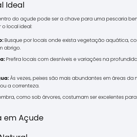
l Ideal
ntro do açude pode ser a chave para uma pescaria bem
o local ideal:
o:
Busque por locais onde exista vegetação aquática, co
m abrigo.
a:
Prefira locais com desníveis e variações na profundi
ua:
Às vezes, peixes são mais abundantes em áreas da
ou a correnteza.
mbra, como sob árvores, costumam ser excelentes para 
ca em Açude