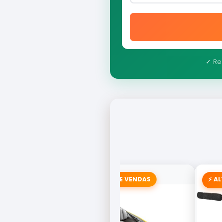
✓ Re
🚣 CAMPEÃO DE VENDAS
⚡ A