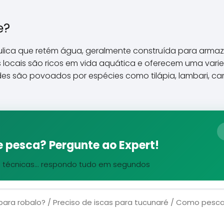
e?
lica que retém água, geralmente construída para armaz
s locais são ricos em vida aquática e oferecem uma var
des são povoados por espécies como tilápia, lambari, c
 pesca? Pergunte ao Expert!
, técnicas... respondo tudo em segundos