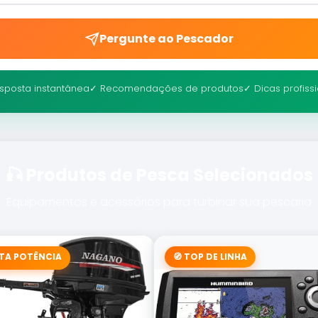
Pergunte ao Pescador
sposta instantânea
✓ Recomendações de produtos
✓ Dicas profiss
🎣 Produtos de Pesca Selecionados
Equipamentos e acessórios para turbinar sua pescaria
LTA POTÊNCIA
🧭 TOP DE LINHA