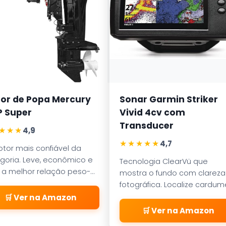
or de Popa Mercury
Sonar Garmin Striker
P Super
Vivid 4cv com
Transducer
★★★
4,9
★★★★★
4,7
tor mais confiável da
goria. Leve, econômico e
Tecnologia ClearVü que
a melhor relação peso-
mostra o fundo com clareza
ncia para barcos de
fotográfica. Localize cardu
ínio de 5 ou 6 metros.
e estruturas de pesca com
🛒 Ver na Amazon
precisão profissional.
🛒 Ver na Amazon