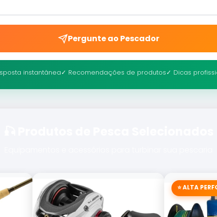
Pergunte ao Pescador
sposta instantânea
✓ Recomendações de produtos
✓ Dicas profiss
🎣 Produtos de Pesca Selecionados
Equipamentos e acessórios para turbinar sua pescaria
⭐ ALTA PER