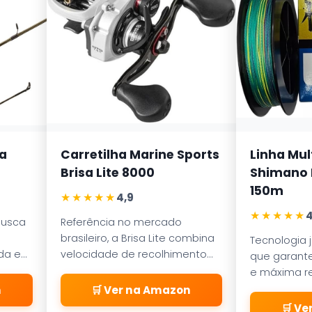
a
Carretilha Marine Sports
Linha Mul
Brisa Lite 8000
Shimano K
150m
★★★★★
4,9
★★★★★
4
busca
Referência no mercado
brasileiro, a Brisa Lite combina
Tecnologia 
ada em
velocidade de recolhimento
que garante
ece
com um sistema de freio
e máxima re
a
magnético que evita as
abrasão. D
n
🛒 Ver na Amazon
famosas
pelos passa
🛒 V