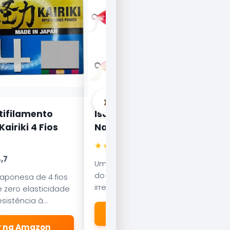
›
tifilamento
Isca Artificial Nelson
airiki 4 Fios
Nakamura Curisco 70
★★★★★
4.5
,7
Uma das iscas mais famosas
do Brasil. Com nado errático, é
japonesa de 4 fios
irresistível para o Tucunaré e o
 zero elasticidade
Robalo. Essencial em qualquer
sistência à
caixa de pesca.
esliza suavemente
🛒 Ver na Amazon
dores.
er na Amazon