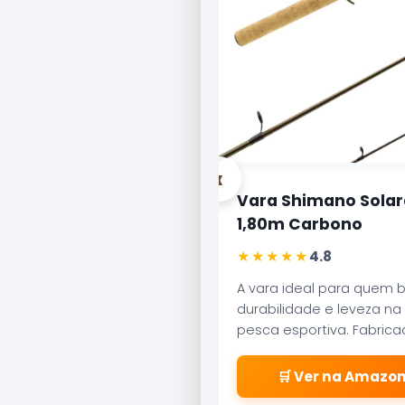
‹
Vara Shimano Solar
1,80m Carbono
★★★★★
4.8
A vara ideal para quem 
durabilidade e leveza na
pesca esportiva. Fabric
carbono aeroglass, ofer
sensibilidade incrível par
🛒 Ver na Amazo
fisgadas precisas.