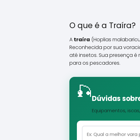
O que é a Traíra?
A
traíra
(Hoplias malabaricus
Reconhecida por sua voracida
até insetos. Sua presença 
para os pescadores.
🎣
Dúvidas sobre
Equipamentos, iscas