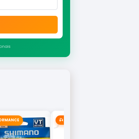
ionais
FORMANCE
🎣 MAIS VENDIDA