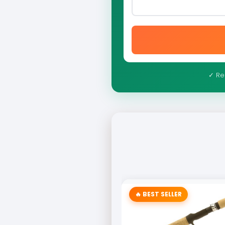
✓ Re
🔥 BEST SELLER