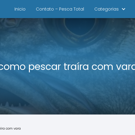
Inicio
Contato – Pesca Total
Categorias
como pescar traíra com var
aíra com vara