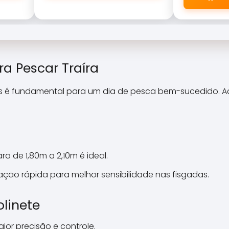
\\\\\\\\\\\\\\\\\\\\\\\\\
\\\\\\\\\\\\\\\\\\\\\\\\\
\\\\\\\\\\\\\\\\\\\\\\\\\
\\\\\\\\\\\\\\\\\\\\\\\\\
\\\\\\\\\\\\\\\\\\\\\\\\\
\\"cabeleiras\\\\\\\\\\\\\\
a Pescar Traíra
\\\\\\\\\\\\\\\\\\\\\\\\\
\\\\\\\\\\\\\\\\\\\\\\\\\
é fundamental para um dia de pesca bem-sucedido. Aqui
\\\\\\\\\\\\\\\\\\\\\\\\\
\\\\\\\\\\\\\\\\\\\\\\\\\
\\\\\\\\\\\\\".
a de 1,80m a 2,10m é ideal.
 ação rápida para melhor sensibilidade nas fisgadas.
olinete
or precisão e controle.