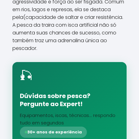
agressividade e força ao ser fisgada. Comum
em rios, lagos e represas, ela se destaca
pela(capacidade de saltar e criar resistência.
A pesca da traira com isca artificial não só
aumenta suas chances de sucesso, como
também traz uma adrenalina única ao
pescador.
🎣
Dúvidas sobre pesca?
Pergunte ao Expert!
Equipamentos, iscas, técnicas... respondo
tudo em segundos
30+ anos de experiência