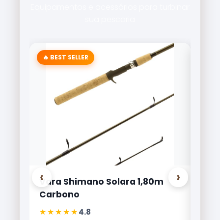
Equipamentos e acessórios para turbinar
sua pescaria
🔥 BEST SELLER
‹
›
Vara Shimano Solara 1,80m
Carr
Carbono
Lite
★★★★★
★★
4.8