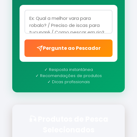
Pergunte ao Pescador
✓ Resposta instantânea
✓ Recomendações de produtos
✓ Dicas profissionais
🎣 Produtos de Pesca
Selecionados