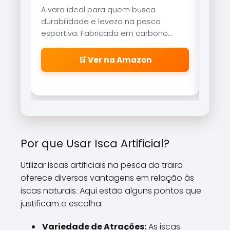
A vara ideal para quem busca
Refer
durabilidade e leveza na pesca
Brisa
esportiva. Fabricada em carbono
reco
aeroglass, oferece sensibilidade
freio
incrível para fisgadas precisas.
\\\\
🛒 Ver na Amazon
\\\\
\\\\
\\\\
cabe
\\\\
\\\\
\\\\
Por que Usar Isca Artificial?
\\\\\
Utilizar iscas artificiais na pesca da traira
oferece diversas vantagens em relação às
iscas naturais. Aqui estão alguns pontos que
justificam a escolha:
Variedade de Atrações:
As iscas