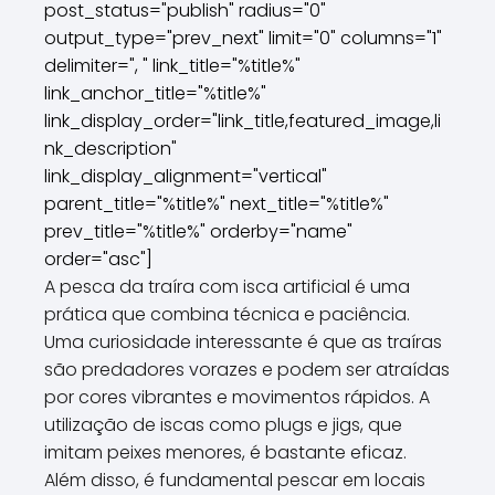
post_status="publish" radius="0"
output_type="prev_next" limit="0" columns="1"
delimiter=", " link_title="%title%"
link_anchor_title="%title%"
link_display_order="link_title,featured_image,li
nk_description"
link_display_alignment="vertical"
parent_title="%title%" next_title="%title%"
prev_title="%title%" orderby="name"
order="asc"]
A pesca da traíra com isca artificial é uma
prática que combina técnica e paciência.
Uma curiosidade interessante é que as traíras
são predadores vorazes e podem ser atraídas
por cores vibrantes e movimentos rápidos. A
utilização de iscas como plugs e jigs, que
imitam peixes menores, é bastante eficaz.
Além disso, é fundamental pescar em locais