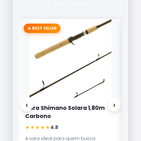
sua pescaria
‹
›
ra 1,80m
Carretilha Marine Sports Brisa
Lite 8000
★★★★★
4,9
 busca
Referência no mercado brasileiro, a