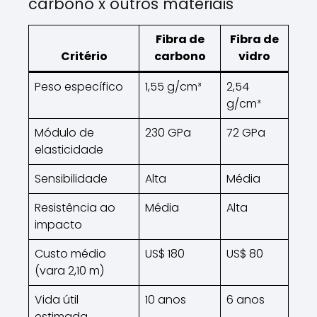
carbono x outros materiais
Fibra de
Fibra de
Critério
carbono
vidro
Peso específico
1,55 g/cm³
2,54
g/cm³
Módulo de
230 GPa
72 GPa
elasticidade
Sensibilidade
Alta
Média
Resistência ao
Média
Alta
impacto
Custo médio
US$ 180
US$ 80
(vara 2,10 m)
Vida útil
10 anos
6 anos
estimada