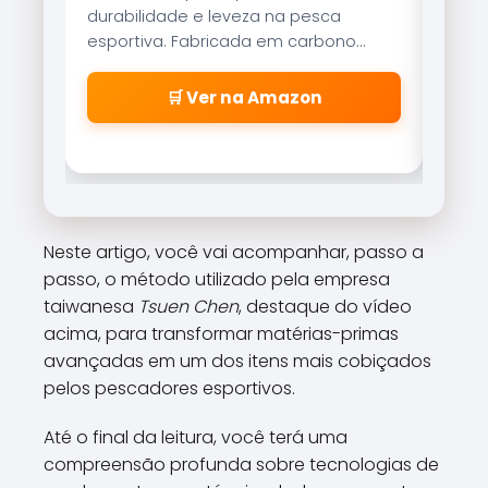
a pesca
Brisa Lite combina velocidade de
m carbono
recolhimento com um sistema de
ibilidade
freio magnético que evita as famosas
ecisas.
\\\\\\\\\\\\\\\\\\\\\\\\\\\\\\\\
mazon
🛒 Ver na Amazon
\\\\\\\\\\\\\\\\\\\\\\\\\\\\\\\\
\\\\\\\\\\\\\\\\\\\\\\\\\\\\\\\\
\\\\\\\\\\\\\\\\\\\\\\\\\\\\\\\"
cabeleiras\\\\\\\\\\\\\\\\\\\\\\\
\\\\\\\\\\\\\\\\\\\\\\\\\\\\\\\\
\\\\\\\\\\\\\\\\\\\\\\\\\\\\\\\\
Neste artigo, você vai acompanhar, passo a
\\\\\\\\\\\\\\\\\\\\\\\\\\\\\\\\
passo, o método utilizado pela empresa
\\\\\\\\".
taiwanesa
Tsuen Chen
, destaque do vídeo
acima, para transformar matérias-primas
avançadas em um dos itens mais cobiçados
pelos pescadores esportivos.
Até o final da leitura, você terá uma
compreensão profunda sobre tecnologias de