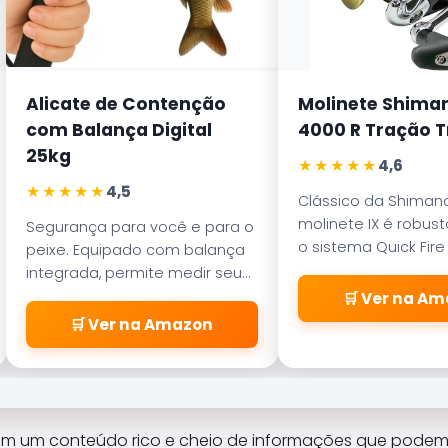
Alicate de Contenção
Molinete Shiman
com Balança Digital
4000 R Tração T
25kg
★★★★★
4,6
★★★★★
4,5
Clássico da Shimano
molinete IX é robust
Segurança para você e para o
o sistema Quick Fire 
peixe. Equipado com balança
permite arremessos
integrada, permite medir seu
com apenas uma m
troféu sem ferir o animal antes
🛒 Ver na A
da soltura.
🛒 Ver na Amazon
em um conteúdo rico e cheio de informações que podem 