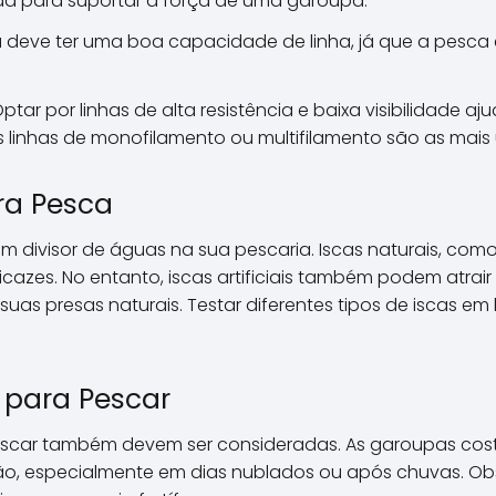
 para suportar a força de uma garoupa.
ha deve ter uma boa capacidade de linha, já que a pesc
ptar por linhas de alta resistência e baixa visibilidade a
 linhas de monofilamento ou multifilamento são as mais u
ra Pesca
um divisor de águas na sua pescaria. Iscas naturais, co
icazes. No entanto, iscas artificiais também podem atrai
as presas naturais. Testar diferentes tipos de iscas em 
para Pescar
scar também devem ser consideradas. As garoupas cos
ão, especialmente em dias nublados ou após chuvas. Obs