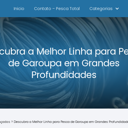
Inicio
Contato – Pesca Total
Categorias
cubra a Melhor Linha para P
de Garoupa em Grandes
Profundidades
ançadas
Descubra a Melhor Linha para Pesca de Garoupa em Grandes Profundidad