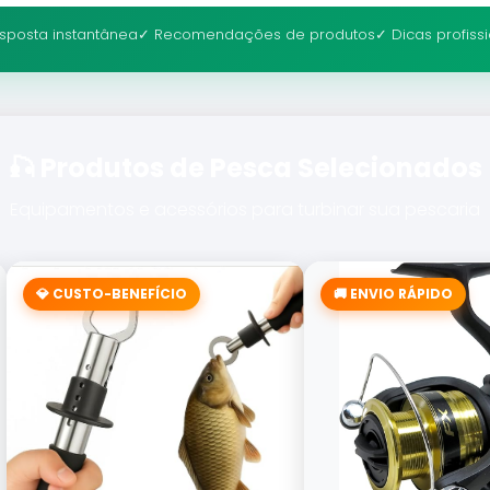
sposta instantânea
✓ Recomendações de produtos
✓ Dicas profiss
🎣 Produtos de Pesca Selecionados
Equipamentos e acessórios para turbinar sua pescaria
💎 CUSTO-BENEFÍCIO
🚚 ENVIO RÁPIDO