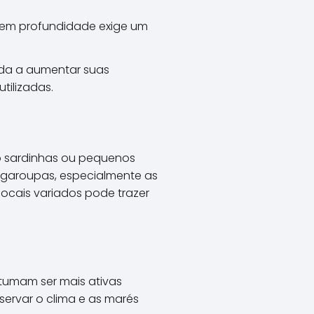
a em profundidade exige um
juda a aumentar suas
tilizadas.
mo sardinhas ou pequenos
r garoupas, especialmente as
locais variados pode trazer
tumam ser mais ativas
ervar o clima e as marés