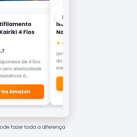
›
tifilamento
Isca Artificial Nelson
airiki 4 Fios
Nakamura Curisco 70
★★★★★
4.5
,7
Uma das iscas mais famosas
do Brasil. Com nado errático, é
japonesa de 4 fios
irresistível para o Tucunaré e o
 zero elasticidade
Robalo. Essencial em qualquer
sistência à
caixa de pesca.
esliza suavemente
🛒 Ver na Amazon
dores.
er na Amazon
ode fazer toda a diferença