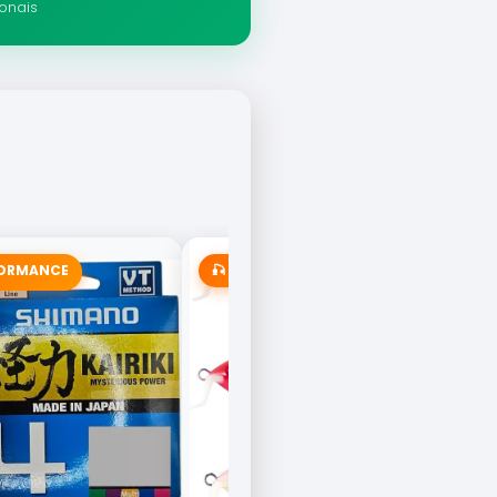
ionais
FORMANCE
🎣 MAIS VENDIDA