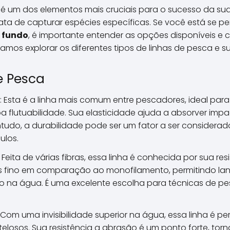
 é um dos elementos mais cruciais para o sucesso da su
ata de capturar espécies específicas. Se você está se 
 fundo
, é importante entender as opções disponíveis e
 Vamos explorar os diferentes tipos de linhas de pesca e s
e Pesca
: Esta é a linha mais comum entre pescadores, ideal para i
 flutuabilidade. Sua elasticidade ajuda a absorver impac
ntudo, a durabilidade pode ser um fator a ser considera
ulos.
: Feita de várias fibras, essa linha é conhecida por sua resi
 fino em comparação ao monofilamento, permitindo la
 na água. É uma excelente escolha para técnicas de pe
: Com uma invisibilidade superior na água, essa linha é p
elosos. Sua resistência a abrasão é um ponto forte, torn