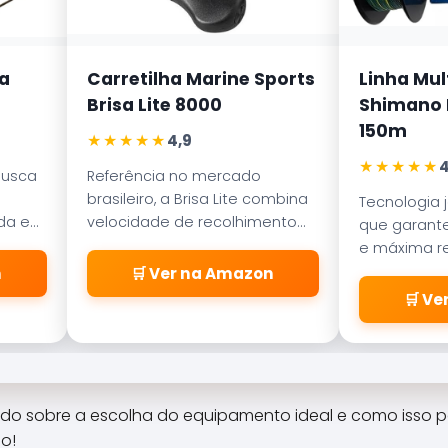
a
Carretilha Marine Sports
Linha Mul
Brisa Lite 8000
Shimano K
150m
★★★★★
4,9
★★★★★
4
busca
Referência no mercado
brasileiro, a Brisa Lite combina
Tecnologia 
ada em
velocidade de recolhimento
que garante
ece
com um sistema de freio
e máxima re
a
magnético que evita as
abrasão. D
n
🛒 Ver na Amazon
famosas
pelos passa
🛒 V
\\\\\\\\\\\\\\\\\\\\\\\\\
\\\\\\\\\\\\\\\\\\\\\\\\\
\\\\\\\\\\\\\\\\\\\\\\\\\
\\\\\\\\\\\\\\\\\\\\\\\\\
\\\\\\\\\\\\\\\\\\\\\\\\\
do sobre a escolha do equipamento ideal e como isso p
\\"cabeleiras\\\\\\\\\\\\\\
o!