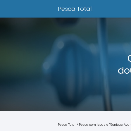
Pesca Total
do
Pesca Total
Pesca com Iscas e Técnicas Av