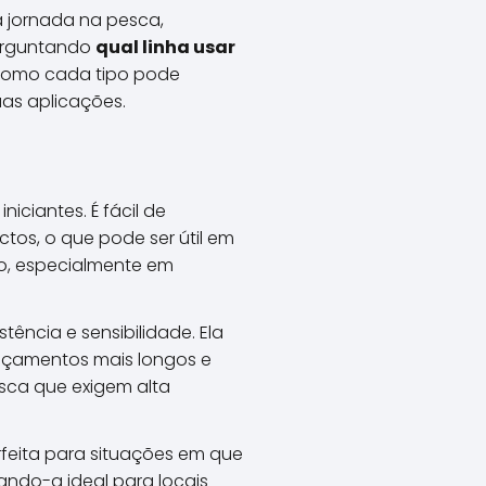
a jornada na pesca,
perguntando
qual linha usar
 como cada tipo pode
uas aplicações.
niciantes. É fácil de
tos, o que pode ser útil em
do, especialmente em
stência e sensibilidade. Ela
nçamentos mais longos e
sca que exigem alta
erfeita para situações em que
ando-a ideal para locais