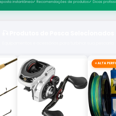
sposta instantânea
✓ Recomendações de produtos
✓ Dicas profiss
🎣 Produtos de Pesca Selecionados
Equipamentos e acessórios para turbinar sua pescaria
⭐ ALTA PER