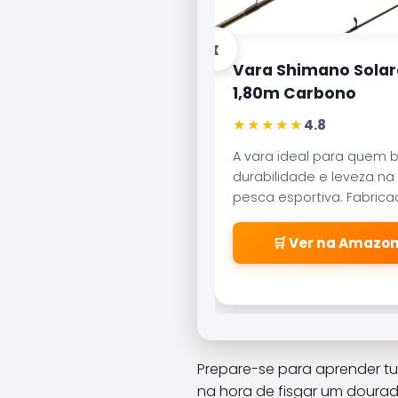
‹
Vara Shimano Solar
1,80m Carbono
★★★★★
4.8
A vara ideal para quem 
durabilidade e leveza na
pesca esportiva. Fabric
carbono aeroglass, ofer
sensibilidade incrível par
🛒 Ver na Amazo
fisgadas precisas.
Prepare-se para aprender tu
na hora de fisgar um dourad