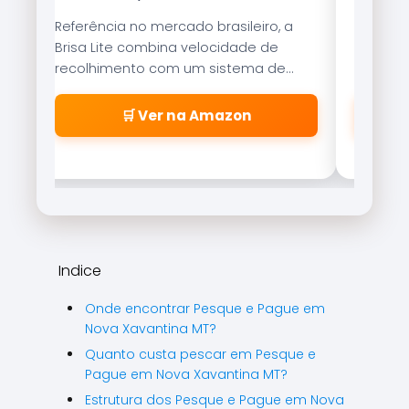
Referência no mercado brasileiro, a
Tecnolo
Brisa Lite combina velocidade de
garante
recolhimento com um sistema de
resistên
freio magnético que evita as famosas
suaveme
\\\\\\\\\\\\\\\\\\\\\\\\\\\\\\\\
🛒 Ver na Amazon
\\\\\\\\\\\\\\\\\\\\\\\\\\\\\\\\
\\\\\\\\\\\\\\\\\\\\\\\\\\\\\\\\
\\\\\\\\\\\\\\\\\\\\\\\\\\\\\\\"
cabeleiras\\\\\\\\\\\\\\\\\\\\\\\
\\\\\\\\\\\\\\\\\\\\\\\\\\\\\\\\
\\\\\\\\\\\\\\\\\\\\\\\\\\\\\\\\
\\\\\\\\\\\\\\\\\\\\\\\\\\\\\\\\
Indice
\\\\\\\\".
Onde encontrar Pesque e Pague em
Nova Xavantina MT?
Quanto custa pescar em Pesque e
Pague em Nova Xavantina MT?
Estrutura dos Pesque e Pague em Nova