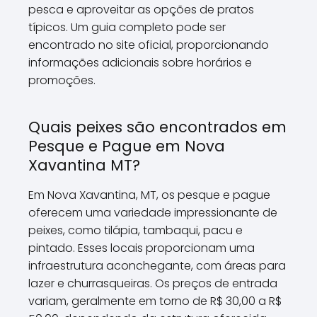
pesca e aproveitar as opções de pratos
típicos. Um guia completo pode ser
encontrado no site oficial, proporcionando
informações adicionais sobre horários e
promoções.
Quais peixes são encontrados em
Pesque e Pague em Nova
Xavantina MT?
Em Nova Xavantina, MT, os pesque e pague
oferecem uma variedade impressionante de
peixes, como tilápia, tambaqui, pacu e
pintado. Esses locais proporcionam uma
infraestrutura aconchegante, com áreas para
lazer e churrasqueiras. Os preços de entrada
variam, geralmente em torno de R$ 30,00 a R$