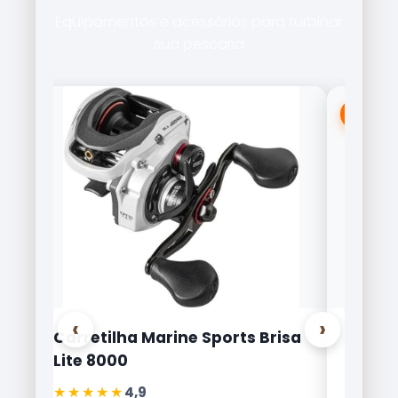
Equipamentos e acessórios para turbinar
sua pescaria
⭐ ALTA
‹
›
Carretilha Marine Sports Brisa
Linha 
Lite 8000
Kairik
★★★★★
★★★
4,9