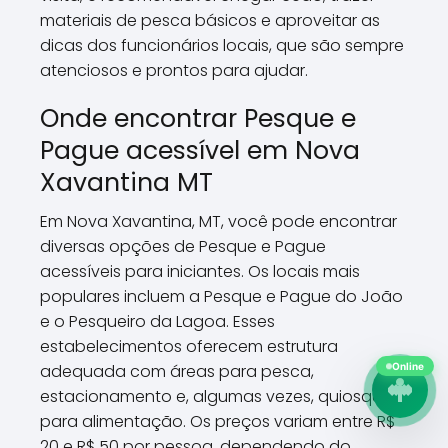
materiais de pesca básicos e aproveitar as
dicas dos funcionários locais, que são sempre
atenciosos e prontos para ajudar.
Onde encontrar Pesque e
Pague acessível em Nova
Xavantina MT
Em Nova Xavantina, MT, você pode encontrar
diversas opções de Pesque e Pague
acessíveis para iniciantes. Os locais mais
populares incluem a Pesque e Pague do João
e o Pesqueiro da Lagoa. Esses
estabelecimentos oferecem estrutura
adequada com áreas para pesca,
Online
estacionamento e, algumas vezes, quiosques
para alimentação. Os preços variam entre R$
20 e R$ 50 por pessoa, dependendo do