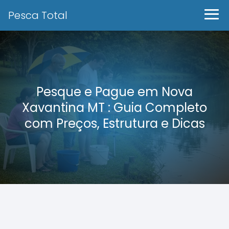
Pesca Total
Pesque e Pague em Nova
Xavantina MT : Guia Completo
com Preços, Estrutura e Dicas