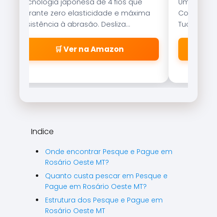
Tecnologia japonesa de 4 fios que
Uma das is
garante zero elasticidade e máxima
Com nado er
resistência à abrasão. Desliza
Tucunaré e
suavemente pelos passadores.
qualquer c
🛒 Ver na Amazon
Indice
Onde encontrar Pesque e Pague em
Rosário Oeste MT?
Quanto custa pescar em Pesque e
Pague em Rosário Oeste MT?
Estrutura dos Pesque e Pague em
Rosário Oeste MT