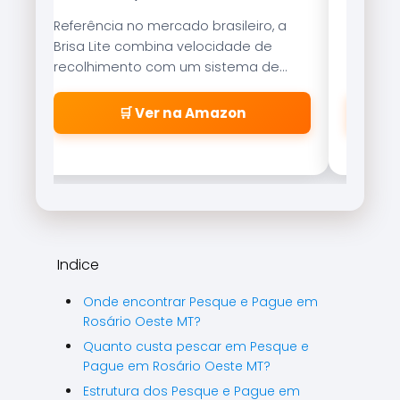
Referência no mercado brasileiro, a
Tecnolo
Brisa Lite combina velocidade de
garante
recolhimento com um sistema de
resistên
freio magnético que evita as famosas
suaveme
\\\\\\\\\\\\\\\\\\\\\\\\\\\\\\\\
🛒 Ver na Amazon
\\\\\\\\\\\\\\\\\\\\\\\\\\\\\\\\
\\\\\\\\\\\\\\\\\\\\\\\\\\\\\\\\
\\\\\\\\\\\\\\\\\\\\\\\\\\\\\\\"
cabeleiras\\\\\\\\\\\\\\\\\\\\\\\
\\\\\\\\\\\\\\\\\\\\\\\\\\\\\\\\
\\\\\\\\\\\\\\\\\\\\\\\\\\\\\\\\
\\\\\\\\\\\\\\\\\\\\\\\\\\\\\\\\
Indice
\\\\\\\\".
Onde encontrar Pesque e Pague em
Rosário Oeste MT?
Quanto custa pescar em Pesque e
Pague em Rosário Oeste MT?
Estrutura dos Pesque e Pague em