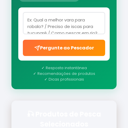
Pergunte ao Pescador
✓ Resposta instantânea
✓ Recomendações de produtos
✓ Dicas profissionais
🎣 Produtos de Pesca
Selecionados