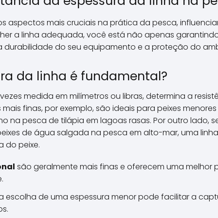
tância da espessura da linha na p
os aspectos mais cruciais na prática da pesca, influenc
her a linha adequada, você está não apenas garantindo 
durabilidade do seu equipamento e a proteção do amb
ra da linha é fundamental?
vezes medida em milímetros ou libras, determina a resistê
s mais finas, por exemplo, são ideais para peixes menore
mo na pesca de tilápia em lagoas rasas. Por outro lado, 
eixes de água salgada na pesca em alto-mar, uma linha 
a do peixe.
onal
são geralmente mais finas e oferecem uma melhor
.
a escolha de uma espessura menor pode facilitar a captu
os.