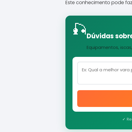
Este conhecimento pode faze
🎣
Dúvidas sobre
Equipamentos, iscas
✓ Re