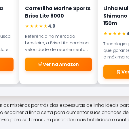
a
Carretilha Marine Sports
Linha Mul
Brisa Lite 8000
Shimano K
150m
★★★★★
4,9
★★★★★
4
busca
Referência no mercado
brasileiro, a Brisa Lite combina
Tecnologia 
ada em
velocidade de recolhimento
que garante
ece
com um sistema de freio
e máxima re
a
magnético que evita as
abrasão. D
n
🛒 Ver na Amazon
famosas
pelos passa
🛒 V
\\\\\\\\\\\\\\\\\\\\\\\\\
\\\\\\\\\\\\\\\\\\\\\\\\\
\\\\\\\\\\\\\\\\\\\\\\\\\
\\\\\\\\\\\\\\\\\\\\\\\\\
\\\\\\\\\\\\\\\\\\\\\\\\\
os mistérios por trás das espessuras de linha ideais par
\\"cabeleiras\\\\\\\\\\\\\\
 escolher a linha certa para aumentar suas chances de 
\\\\\\\\\\\\\\\\\\\\\\\\\
-se para se tornar um pescador mais habilidoso e confi
\\\\\\\\\\\\\\\\\\\\\\\\\