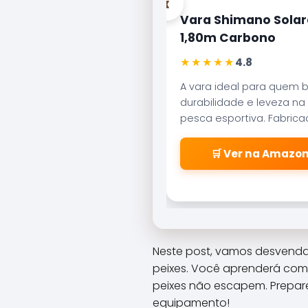
‹
Vara Shimano Solar
1,80m Carbono
★★★★★
4.8
A vara ideal para quem 
durabilidade e leveza na
pesca esportiva. Fabric
carbono aeroglass, ofer
sensibilidade incrível par
🛒 Ver na Amazo
fisgadas precisas.
Neste post, vamos desvendar 
peixes. Você aprenderá como
peixes não escapem. Prepare
equipamento!