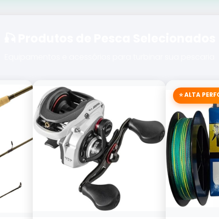
🎣 Produtos de Pesca Selecionados
Equipamentos e acessórios para turbinar sua pescaria
⭐ ALTA PER