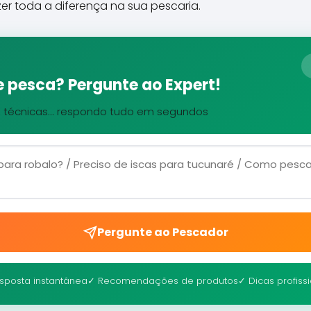
r toda a diferença na sua pescaria.
 pesca? Pergunte ao Expert!
, técnicas... respondo tudo em segundos
Pergunte ao Pescador
sposta instantânea
✓ Recomendações de produtos
✓ Dicas profiss