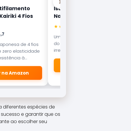
›
tifilamento
Isca Artificial Nelson
airiki 4 Fios
Nakamura Curisco 70
★★★★★
4.5
,7
Uma das iscas mais famosas
do Brasil. Com nado errático, é
japonesa de 4 fios
irresistível para o Tucunaré e o
 zero elasticidade
Robalo. Essencial em qualquer
sistência à
caixa de pesca.
esliza suavemente
🛒 Ver na Amazon
dores.
er na Amazon
a diferentes espécies de
sucesso e garantir que os
ante ao escolher seu