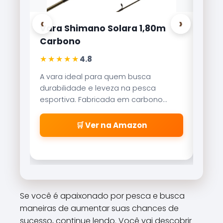
‹
›
Vara Shimano Solara 1,80m
Carr
Carbono
Lite
★★★★★
★★
4.8
A vara ideal para quem busca
Refer
durabilidade e leveza na pesca
Brisa
esportiva. Fabricada em carbono
reco
aeroglass, oferece sensibilidade
freio
incrível para fisgadas precisas.
\\\\
🛒 Ver na Amazon
\\\\
\\\\
\\\\
cabe
\\\\
\\\\
Se você é apaixonado por pesca e busca
\\\\
maneiras de aumentar suas chances de
\\\\\
sucesso, continue lendo. Você vai descobrir