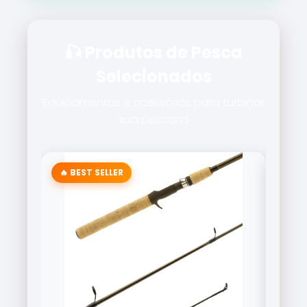
🎣 Produtos de Pesca
Selecionados
Equipamentos e acessórios para turbinar
sua pescaria
🔥 BEST SELLER